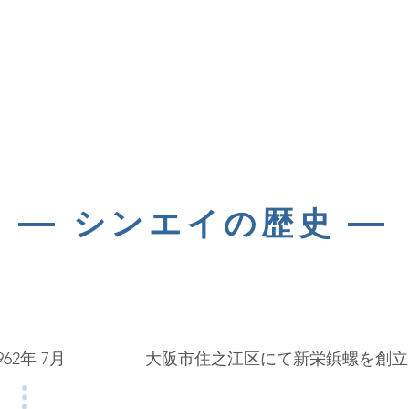
―
―
シンエイの歴史
962年 7月
大阪市住之江区にて
新栄鋲螺
を創立