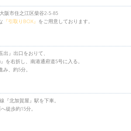
阪府大阪市住之江区柴谷2-5-85
な
『引取りBOX』
をご用意しております。
『玉出』出口をおりて、
)』を右折し、南港通府道5号に入る。
進み、約5分。
橋線『北加賀屋』駅を下車。
西へ徒歩約15分。