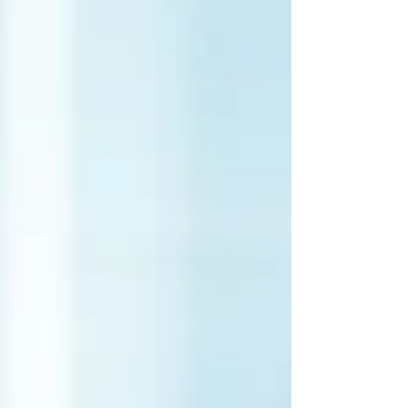
をされている弊社のお取引先様にて工場見学をさ
せていただきましたので、 その見学内容について
書かせていただきたいと思います。 鉄・ステンレ
スの加工製品が材料の入荷から 出荷までどのよう
なプロセスを経ているのか、 またどのようにロッ
ト管理されているかを 各セクションごとに説明を
していただき、 大変勉強になりました。 特に印象
的だったのは誤出荷やヒューマンエラーを防ぐた
めにシステムで徹底管理されている点や、経験が
浅い人でも一定の生産量と高品質をキープできる
よう自動化されている点でした。 このようにして
完成された製品は、安全・安心に暮らせるよう見
えない所で私たちの生活を支えてくれています。
普段、完成された商品しか目にする機会がない私
たちにとって 入荷された材料がどのように加工を
されて、完成品になっていくのかを...