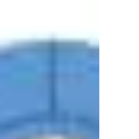
の設置が完了し、ご利用いただける状態になって
おります。寸切などの長尺商品(2ｍ迄)も収納可能
です。是非ご相談ください(^^) ●出荷可能時間
に (8:45~16:30) ご注文頂ければ、 24時間いつ
でもお引取できます。 休日、早朝、深夜いつでも
ＯＫ ※取寄せ品は要相談 ●”OPEN”を押したら、
ロックが解除され横にスライドできます。 ●商品お
引取り後は、同じように閉めて頂き”CLOSE”を押
して頂ければ幸いです。 お引取方法は以前と変更
ございません。 【ご注文～受取りまで3STEP】
①TEL・FAXもしくはメールにてご注文下さい。 ②
弊社までご来社下さい。 ③商品添付の「引取案内
書」で御社名と商品を確認頂き、お受け取り